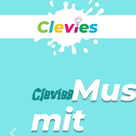
Mus
Clevies
mit