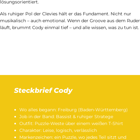
lösungsorientiert.
Als ruhiger Pol der Clevies hält er das Fundament. Nicht nur
musikalisch – auch emotional. Wenn der Groove aus dem Ruder
läuft, brummt Cody einmal tief – und alle wissen, was zu tun ist.
Steckbrief Cody
Wo alles begann: Freiburg (Baden-Württemberg)
Job in der Band: Bassist & ruhiger Stratege
Outfit: Puzzle-Weste über einem weißen T-Shirt
Charakter: Leise, logisch, verlässlich
Markenzeichen: ein Puzzle, wo jedes Teil sitzt und